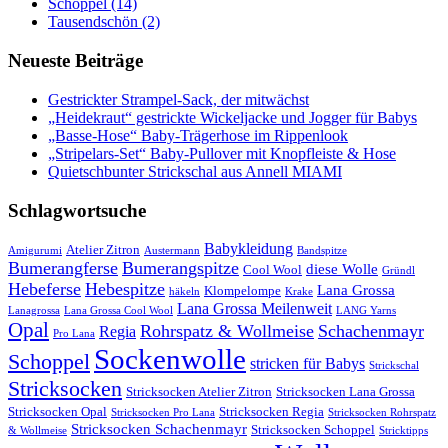
Schoppel (14)
Tausendschön (2)
Neueste Beiträge
Gestrickter Strampel-Sack, der mitwächst
„Heidekraut“ gestrickte Wickeljacke und Jogger für Babys
„Basse-Hose“ Baby-Trägerhose im Rippenlook
„Stripelars-Set“ Baby-Pullover mit Knopfleiste & Hose
Quietschbunter Strickschal aus Annell MIAMI
Schlagwortsuche
Babykleidung
Atelier Zitron
Amigurumi
Austermann
Bandspitze
Bumerangferse
Bumerangspitze
diese Wolle
Cool Wool
Gründl
Hebeferse
Hebespitze
Lana Grossa
Klompelompe
häkeln
Krake
Lana Grossa Meilenweit
Lanagrossa
Lana Grossa Cool Wool
LANG Yarns
Opal
Rohrspatz & Wollmeise
Schachenmayr
Regia
Pro Lana
Sockenwolle
Schoppel
stricken für Babys
Strickschal
Stricksocken
Stricksocken Atelier Zitron
Stricksocken Lana Grossa
Stricksocken Opal
Stricksocken Regia
Stricksocken Pro Lana
Stricksocken Rohrspatz
Stricksocken Schachenmayr
Stricksocken Schoppel
& Wollmeise
Stricktipps