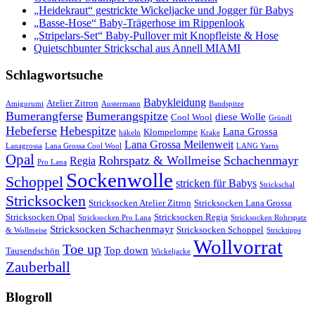
„Heidekraut“ gestrickte Wickeljacke und Jogger für Babys
„Basse-Hose“ Baby-Trägerhose im Rippenlook
„Stripelars-Set“ Baby-Pullover mit Knopfleiste & Hose
Quietschbunter Strickschal aus Annell MIAMI
Schlagwortsuche
Babykleidung
Atelier Zitron
Amigurumi
Austermann
Bandspitze
Bumerangferse
Bumerangspitze
diese Wolle
Cool Wool
Gründl
Hebeferse
Hebespitze
Lana Grossa
Klompelompe
häkeln
Krake
Lana Grossa Meilenweit
Lanagrossa
Lana Grossa Cool Wool
LANG Yarns
Opal
Rohrspatz & Wollmeise
Schachenmayr
Regia
Pro Lana
Sockenwolle
Schoppel
stricken für Babys
Strickschal
Stricksocken
Stricksocken Atelier Zitron
Stricksocken Lana Grossa
Stricksocken Opal
Stricksocken Regia
Stricksocken Pro Lana
Stricksocken Rohrspatz
Stricksocken Schachenmayr
Stricksocken Schoppel
& Wollmeise
Stricktipps
Wollvorrat
Toe up
Top down
Tausendschön
Wickeljacke
Zauberball
Blogroll