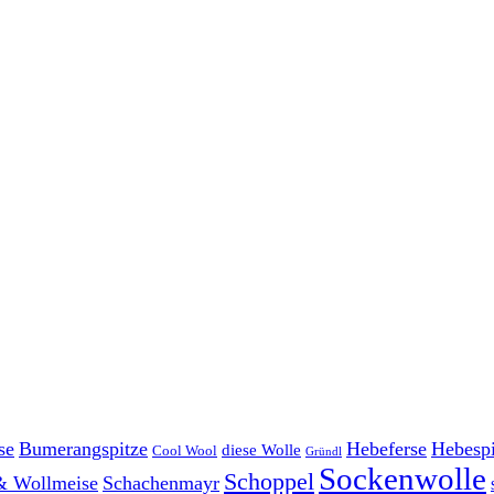
se
Bumerangspitze
Hebeferse
Hebespi
diese Wolle
Cool Wool
Gründl
Sockenwolle
Schoppel
& Wollmeise
Schachenmayr