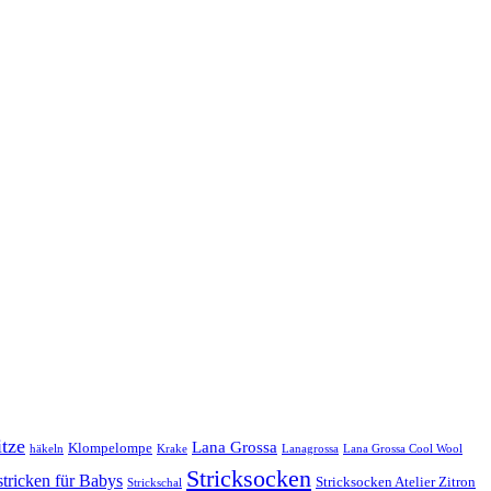
tze
Lana Grossa
Klompelompe
häkeln
Krake
Lanagrossa
Lana Grossa Cool Wool
Stricksocken
stricken für Babys
Stricksocken Atelier Zitron
Strickschal