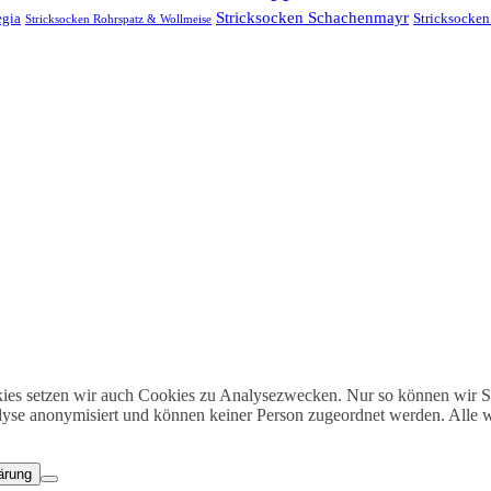
Stricksocken Schachenmayr
egia
Stricksocken
Stricksocken Rohrspatz & Wollmeise
es setzen wir auch Cookies zu Analysezwecken. Nur so können wir Sc
lyse anonymisiert und können keiner Person zugeordnet werden. Alle we
ärung