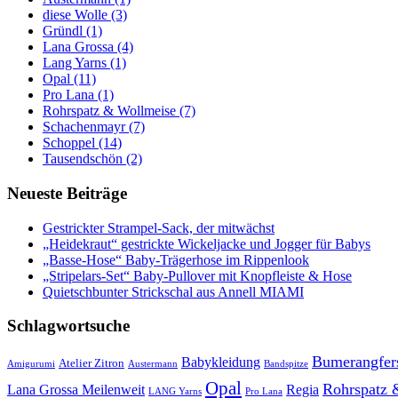
diese Wolle (3)
Gründl (1)
Lana Grossa (4)
Lang Yarns (1)
Opal (11)
Pro Lana (1)
Rohrspatz & Wollmeise (7)
Schachenmayr (7)
Schoppel (14)
Tausendschön (2)
Neueste Beiträge
Gestrickter Strampel-Sack, der mitwächst
„Heidekraut“ gestrickte Wickeljacke und Jogger für Babys
„Basse-Hose“ Baby-Trägerhose im Rippenlook
„Stripelars-Set“ Baby-Pullover mit Knopfleiste & Hose
Quietschbunter Strickschal aus Annell MIAMI
Schlagwortsuche
Bumerangfer
Babykleidung
Atelier Zitron
Amigurumi
Austermann
Bandspitze
Opal
Rohrspatz 
Lana Grossa Meilenweit
Regia
LANG Yarns
Pro Lana