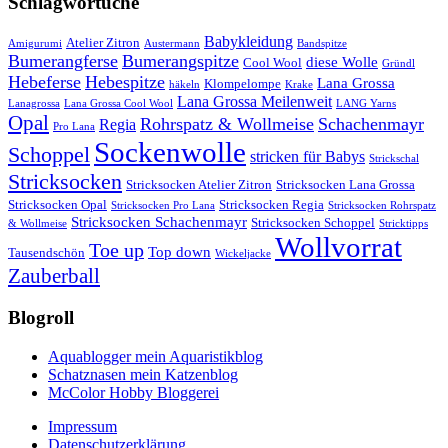
Schlagwortuche
Babykleidung
Atelier Zitron
Amigurumi
Austermann
Bandspitze
Bumerangferse
Bumerangspitze
diese Wolle
Cool Wool
Gründl
Hebeferse
Hebespitze
Lana Grossa
Klompelompe
häkeln
Krake
Lana Grossa Meilenweit
Lanagrossa
Lana Grossa Cool Wool
LANG Yarns
Opal
Rohrspatz & Wollmeise
Schachenmayr
Regia
Pro Lana
Sockenwolle
Schoppel
stricken für Babys
Strickschal
Stricksocken
Stricksocken Atelier Zitron
Stricksocken Lana Grossa
Stricksocken Opal
Stricksocken Regia
Stricksocken Pro Lana
Stricksocken Rohrspatz
Stricksocken Schachenmayr
Stricksocken Schoppel
& Wollmeise
Stricktipps
Wollvorrat
Toe up
Top down
Tausendschön
Wickeljacke
Zauberball
Blogroll
Aquablogger mein Aquaristikblog
Schatznasen mein Katzenblog
McColor Hobby Bloggerei
Impressum
Datenschutzerklärung