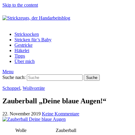
Skip to the content
Stricksocken
Stricken für’s Baby
Gestricke
Häkelei
Tipps
Über mich
Menu
Suche nach:
Suche
Schoppel
,
Wollvorräte
Zauberball „Deine blaue Augen!“
22. November 2019
Keine Kommentare
Wolle
Zauberball