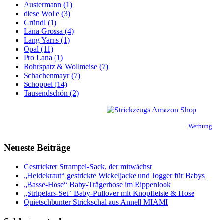
Austermann (1)
diese Wolle (3)
Gründl (1)
Lana Grossa (4)
Lang Yarns (1)
Opal (11)
Pro Lana (1)
Rohrspatz & Wollmeise (7)
Schachenmayr (7)
Schoppel (14)
Tausendschön (2)
Werbung
Neueste Beiträge
Gestrickter Strampel-Sack, der mitwächst
„Heidekraut“ gestrickte Wickeljacke und Jogger für Babys
„Basse-Hose“ Baby-Trägerhose im Rippenlook
„Stripelars-Set“ Baby-Pullover mit Knopfleiste & Hose
Quietschbunter Strickschal aus Annell MIAMI