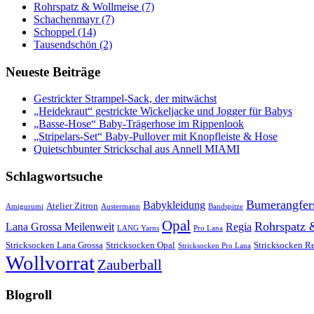
Rohrspatz & Wollmeise (7)
Schachenmayr (7)
Schoppel (14)
Tausendschön (2)
Neueste Beiträge
Gestrickter Strampel-Sack, der mitwächst
„Heidekraut“ gestrickte Wickeljacke und Jogger für Babys
„Basse-Hose“ Baby-Trägerhose im Rippenlook
„Stripelars-Set“ Baby-Pullover mit Knopfleiste & Hose
Quietschbunter Strickschal aus Annell MIAMI
Schlagwortsuche
Bumerangfer
Babykleidung
Atelier Zitron
Amigurumi
Austermann
Bandspitze
Opal
Rohrspatz 
Lana Grossa Meilenweit
Regia
LANG Yarns
Pro Lana
Stricksocken Lana Grossa
Stricksocken Opal
Stricksocken R
Stricksocken Pro Lana
Wollvorrat
Zauberball
Blogroll