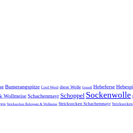
se
Bumerangspitze
Hebeferse
Hebespi
diese Wolle
Cool Wool
Gründl
Sockenwolle
Schoppel
& Wollmeise
Schachenmayr
Stricksocken Schachenmayr
egia
Stricksocken
Stricksocken Rohrspatz & Wollmeise