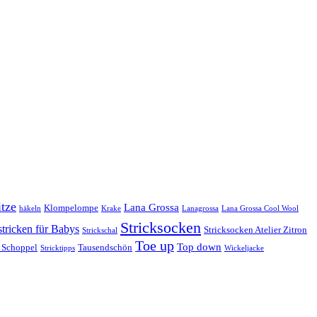
tze
Lana Grossa
Klompelompe
häkeln
Krake
Lanagrossa
Lana Grossa Cool Wool
Stricksocken
stricken für Babys
Stricksocken Atelier Zitron
Strickschal
Toe up
Top down
 Schoppel
Tausendschön
Stricktipps
Wickeljacke