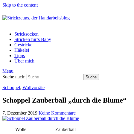
Skip to the content
Stricksocken
Stricken für’s Baby
Gestricke
Häkelei
Tipps
Über mich
Menu
Suche nach:
Suche
Schoppel
,
Wollvorräte
Schoppel Zauberball „durch die Blume“
7. Dezember 2019
Keine Kommentare
Wolle
Zauberball