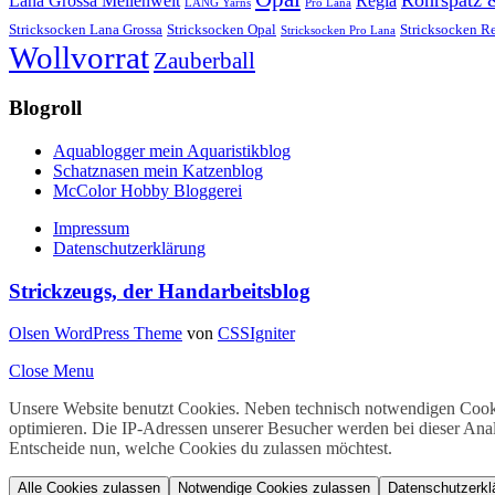
Lana Grossa Meilenweit
Regia
LANG Yarns
Pro Lana
Stricksocken Lana Grossa
Stricksocken Opal
Stricksocken R
Stricksocken Pro Lana
Wollvorrat
Zauberball
Blogroll
Aquablogger mein Aquaristikblog
Schatznasen mein Katzenblog
McColor Hobby Bloggerei
Impressum
Datenschutzerklärung
Strickzeugs, der Handarbeitsblog
Olsen WordPress Theme
von
CSSIgniter
Close Menu
Unsere Website benutzt Cookies. Neben technisch notwendigen Cooki
optimieren. Die IP-Adressen unserer Besucher werden bei dieser Ana
Entscheide nun, welche Cookies du zulassen möchtest.
Alle Cookies zulassen
Notwendige Cookies zulassen
Datenschutzerkl