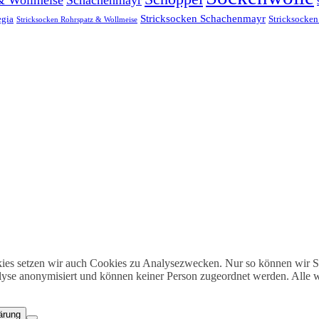
Stricksocken Schachenmayr
egia
Stricksocken
Stricksocken Rohrspatz & Wollmeise
es setzen wir auch Cookies zu Analysezwecken. Nur so können wir Sc
lyse anonymisiert und können keiner Person zugeordnet werden. Alle we
ärung