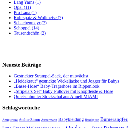
Lang Yarns (1)
Opal (11)
Pro Lana (1)
Rohrspatz & Wollmeise (7)
Schachenmayr (7)
Schoppel (14)
Tausendschön (2)
Neueste Beiträge
Gestrickter Strampel-Sack, der mitwächst
„Heidekraut“ gestrickte Wickeljacke und Jogger für Babys
„Basse-Hose“ Baby-Trägerhose im Rippenlook
„Stripelars-Set“ Baby-Pullover mit Knopfleiste & Hose
Quietschbunter Strickschal aus Annell MIAMI
Schlagwortuche
Bumerangfer
Babykleidung
Atelier Zitron
Amigurumi
Austermann
Bandspitze
Opal
Rohrspatz 