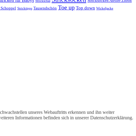
stricken für Babys
Stricksocken Atelier Zitron
Strickschal
Toe up
Top down
 Schoppel
Tausendschön
Stricktipps
Wickeljacke
hwachstellen unseres Webauftritts erkennen und ihn weiter
iteren Informationen befinden sich in unserer Datenschutzerklärung.