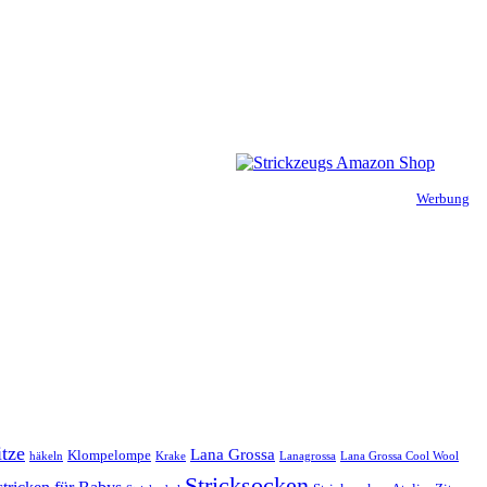
Werbung
tze
Lana Grossa
Klompelompe
häkeln
Krake
Lanagrossa
Lana Grossa Cool Wool
Stricksocken