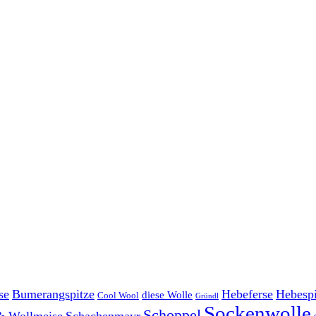
se
Bumerangspitze
Hebeferse
Hebespi
diese Wolle
Cool Wool
Gründl
Sockenwolle
Schoppel
& Wollmeise
Schachenmayr